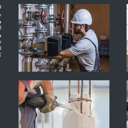
ل
ب
و
ا
و
ت
ا
ك