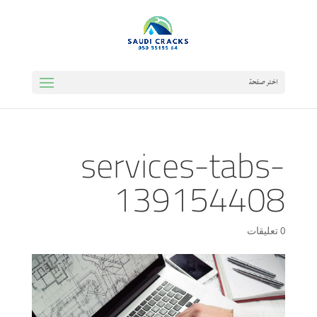
اختر صفحة
services-tabs-
139154408
0 تعليقات