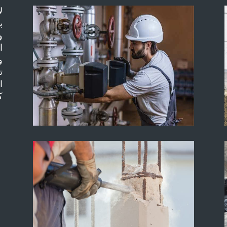
ل
ب
و
ا
و
ت
ا
ك