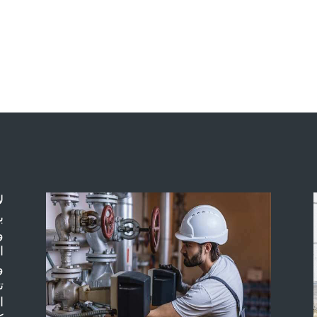
ل
ب
و
ا
و
ت
ا