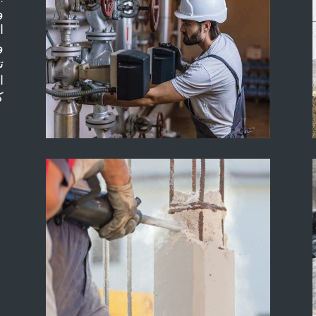
و
ا
و
ت
ا
ك