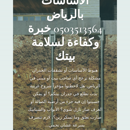
الاساسات
بالرياض
0503513564 خبرة
وكفاءة لسلامة
بيتك
هبوط الأساسات أو تشققات الجدران
مشكلة تزعج أي صاحب بيت أو مبنى في
الرياض. هل لاحظتوا مؤخراً شروخ غريبة
بدت تطلع في جدران بيتكم؟ أو يمكن
حسيتوا إن فيه جزء من أرضية الصالة أو
الغرف صار نازل شوي؟ الأبواب والشبابيك
صارت تعلق وما تسكر زين؟، لازم تتصرف
بسرعة عشان تحمي...