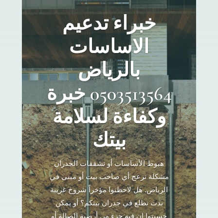
خبراء تدعيم
الاساسات
بالرياض
0503513564 خبرة
وكفاءة لسلامة
بيتك
هبوط الأساسات أو تشققات الجدران
مشكلة تزعج أي صاحب بيت أو مبنى في
الرياض. هل لاحظتوا مؤخراً شروخ غريبة
بدت تطلع في جدران بيتكم؟ أو يمكن
حسيتوا إن فيه جزء من أرضية الصالة أو