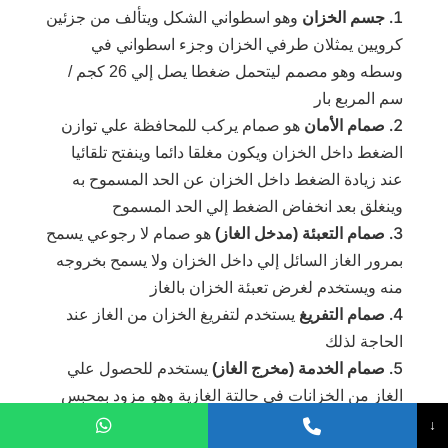
جسم الخزان
وهو اسطواني الشكل ويتألف من جزئين
كرويين يمثلان طرفي الخزان وجزء اسطواني في
وسطه وهو مصمم ليتحمل ضغطا يصل إلي 26 كجم /
سم المربع بار
صمام الأمان
هو صمام يركب للمحافظة علي توازن
الضغط داخل الخزان ويكون مغلقا دائما وينفتح تلقائيا
عند زيادة الضغط داخل الخزان عن الحد المسموح به
وينغلق بعد انخفاض الضغط إلي الحد المسموح
صمام التعبئة (مدخل الغاز)
هو صمام لا رجوعي يسمح
بمرور الغاز السائل إلي داخل الخزان ولا يسمح بخروجه
منه ويستخدم لغرض تعبئة الخزان بالغاز
صمام التفريغ
يستخدم لتفريغ الخزان من الغاز عند
الحاجة لذلك
صمام الخدمة (مخرج الغاز)
يستخدم للحصول علي
الغاز من الخزانات في حالتة الغازية وهو مزود بمحبس
خاص يسمي المحبس الرئيسي
↓