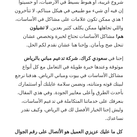
شروخ غريبة، أو هبوط بسيط في الأرضيات، أو حسيتوا
إن فيه أي شيء مو طبيعي في هيكل مبناكم، لا تتأخرون
! هذي ممكن تكون علامات على مشاكل في الأساسات،
واللي تجاهلها ممكن يكلف كثير بعدين.
لا تشيلون
هم!
مشاكل الأساسات تحتاج لخبرة وتخصص عشان
تنحل صح وبأمان. وإحنا هنا عشان نقدم لكم الحل.
إحنا في
سعودي كراك
،
شركة تدعيم مباني بالرياض
موثوقة وعندها خبرة طويلة في التعامل مع كل أنواع
مشاكل الأساسات في بيوت ومباني الرياض. هدفنا نرجع
لبيتك قوته ومتانته، ونضمن سلامة عايلتك أو استثمارك
بأحدث الطرق وأعلى معايير الجودة. و
في هذي المقال،
بنعرفك على خدماتنا المتكاملة في تدعيم الأساسات،
وليش إحنا الخيار الأفضل لك في الرياض، وكيف نقدر
نساعدك.
كل ما عليك عزيزي العميل هو الأتصال على رقم الجوال