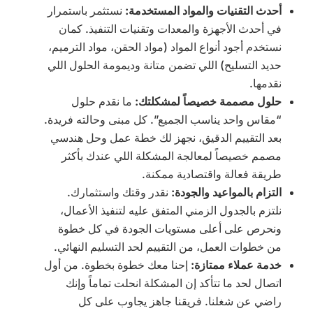
أحدث التقنيات والمواد المستخدمة:
نستثمر باستمرار
في أحدث الأجهزة والمعدات وتقنيات التنفيذ. كمان
نستخدم أجود أنواع المواد (مواد الحقن، مواد الترميم،
حديد التسليح) اللي تضمن متانة وديمومة الحلول اللي
نقدمها.
حلول مصممة خصيصاً لمشكلتك:
ما نقدم حلول
“مقاس واحد يناسب الجميع”. كل مبنى وحالته فريدة.
بعد التقييم الدقيق، نجهز لك خطة عمل وحل هندسي
مصمم خصيصاً لمعالجة المشكلة اللي عندك بأكثر
طريقة فعالة واقتصادية ممكنة.
التزام بالمواعيد والجودة:
نقدر وقتك واستثمارك.
نلتزم بالجدول الزمني المتفق عليه لتنفيذ الأعمال،
ونحرص على أعلى مستويات الجودة في كل خطوة
من خطوات العمل، من التقييم لحد التسليم النهائي.
خدمة عملاء ممتازة:
إحنا معك خطوة بخطوة. من أول
اتصال لحد ما تتأكد إن المشكلة انحلت تماماً وإنك
راضي عن شغلنا. فريقنا جاهز يجاوب على كل