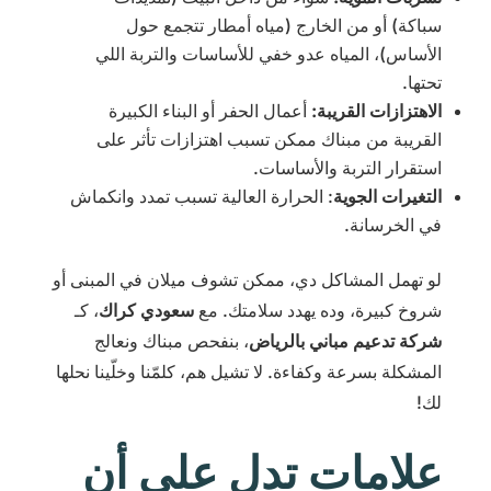
سباكة) أو من الخارج (مياه أمطار تتجمع حول
الأساس)، المياه عدو خفي للأساسات والتربة اللي
تحتها.
الاهتزازات القريبة:
أعمال الحفر أو البناء الكبيرة
القريبة من مبناك ممكن تسبب اهتزازات تأثر على
استقرار التربة والأساسات.
التغيرات الجوية
: الحرارة العالية تسبب تمدد وانكماش
في الخرسانة.
لو تهمل المشاكل دي، ممكن تشوف ميلان في المبنى أو
شروخ كبيرة، وده يهدد سلامتك. مع
سعودي كراك
، كـ
شركة تدعيم مباني بالرياض
، بنفحص مبناك ونعالج
المشكلة بسرعة وكفاءة. لا تشيل هم، كلمّنا وخلّينا نحلها
لك!
علامات تدل على أن