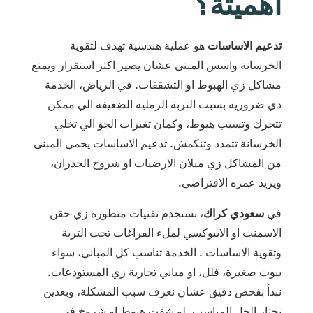
اهميتة؟
تدعيم الاساسات
هو عملية هندسية تهدف لتقوية
الخرسانة واسس المبنى عشان يصير اكثر استقرار ويمنع
مشاكل زي الهبوط او التشققات. في الرياض، الخدمة
دي ضرورية بسبب التربة الرملية الضعيفة الي ممكن
تتحرك وتسبب هبوط، وكمان تغيرات الجو الي تخلي
الخرسانة تتمدد وتنكمش. تدعيم الاساسات يحمي المبنى
من المشاكل زي ميلان الارضيات او شروخ الجدران،
ويزيد عمره الافتراضي.
في
سعودي كراك
، نستخدم تقنيات متطورة زي حقن
الاسمنت او الايبوكسي لملء الفراغات تحت التربة
وتقوية الاساسات . الخدمة تناسب كل المباني، سواء
بيوت صغيرة، فلل، او مباني تجارية زي المستودعات.
نبدأ بفحص دقيق عشان نعرف سبب المشكلة، وبعدين
نختار الحل المناسب. لو شفت هبوط او شروخ في