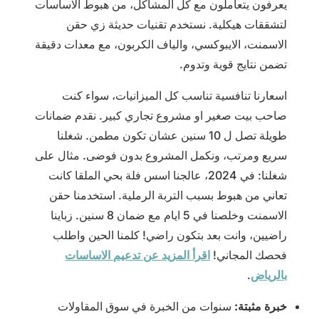
يعرفون يتعاملون مع كل المشاكل، من هبوط الاساسات
لتشققات هيكلية. نستخدم تقنيات حديثة زي حقن
الاسمنت، الايبوكسي، والياف الكربون، مع معدات دقيقة
تضمن نتايج قوية وتدوم.
اسعارنا تنافسية تناسب كل الميزانيات، سواء كنت
صاحب بيت صغير او مشروع تجاري كبير. نقدم ضمانات
طويلة تصل ل 10 سنين عشان تكون مطمن. شغلنا
سريع ومرتب، ونكمل المشروع بدون فوضى. مثال على
شغلنا: في 2024، عالجنا اسس فلة بحي الملقا كانت
تعاني من هبوط بسبب التربة الرملية. استخدمنا حقن
الاسمنت وخلصنا في 5 ايام مع ضمان 8 سنين. زباينا
راضيين، وانت بعد بتكون راضي! كلمنا الحين واطلب
فحصك المجاني!
اقرأ المزيد عن تدعيم الاساسات
بالرياض
.
خبرة مثبتة:
سنوات من الخبرة في سوق المقاولات