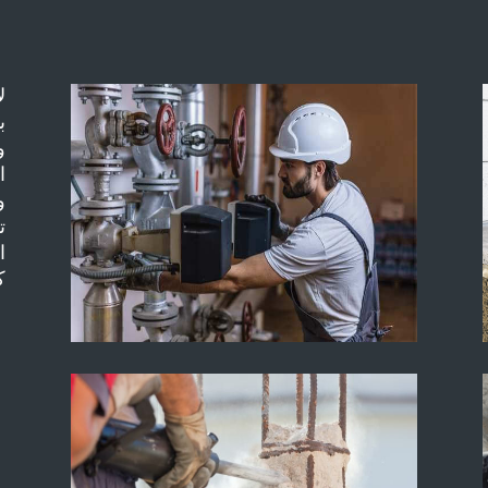
ل
ب
و
ا
و
ت
ا
ك