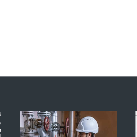
ل
ب
و
ا