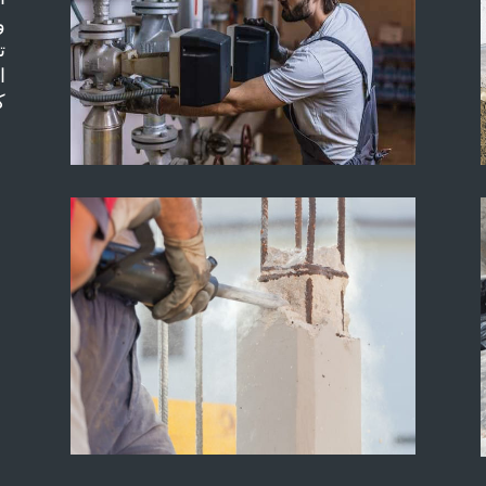
و
ت
ا
ك