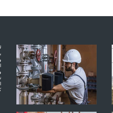
ل
ب
و
ا
و
ت
ا
ك