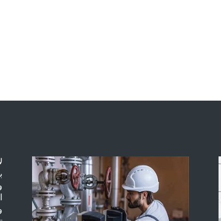
ل
ب
و
ا
و