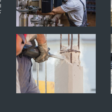
ت
ا
ك