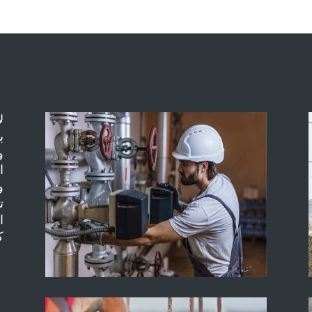
ل
ب
و
ا
و
ت
ا
ك