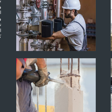
ب
و
ا
و
ت
ا
ك